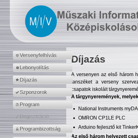
Versenyfelhívás
Díjazás
Lebonyolítás
A versenyen az első három hel
Díjazás
tanszéket a verseny szerve
csapatok iskoláit tárgynyeremé
Szponzorok
A tárgynyeremények, melyekb
Program
National Instruments myD
Regisztráció
OMRON CP1LE PLC
Arduino fejlesztő kit Tinke
Programbizottság
Az első három helyezett csap