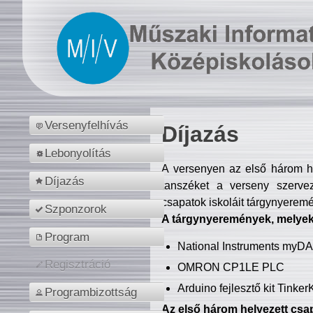
Versenyfelhívás
Díjazás
Lebonyolítás
A versenyen az első három hel
Díjazás
tanszéket a verseny szerve
csapatok iskoláit tárgynyeremé
Szponzorok
A tárgynyeremények, melyekb
Program
National Instruments myD
Regisztráció
OMRON CP1LE PLC
Arduino fejlesztő kit Tinke
Programbizottság
Az első három helyezett csap