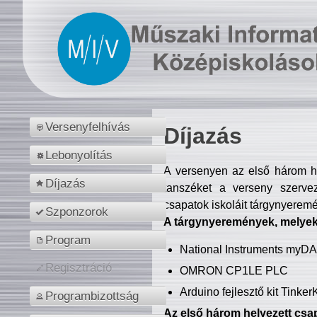
Versenyfelhívás
Díjazás
Lebonyolítás
A versenyen az első három hel
Díjazás
tanszéket a verseny szerve
csapatok iskoláit tárgynyeremé
Szponzorok
A tárgynyeremények, melyekb
Program
National Instruments myD
Regisztráció
OMRON CP1LE PLC
Arduino fejlesztő kit Tinke
Programbizottság
Az első három helyezett csap