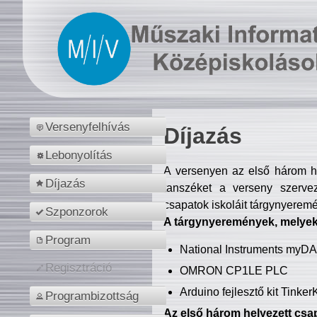
Versenyfelhívás
Díjazás
Lebonyolítás
A versenyen az első három hel
Díjazás
tanszéket a verseny szerve
csapatok iskoláit tárgynyeremé
Szponzorok
A tárgynyeremények, melyekb
Program
National Instruments myD
Regisztráció
OMRON CP1LE PLC
Arduino fejlesztő kit Tinke
Programbizottság
Az első három helyezett csap