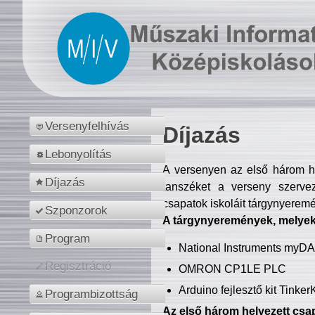
Versenyfelhívás
Díjazás
Lebonyolítás
A versenyen az első három hel
Díjazás
tanszéket a verseny szerve
csapatok iskoláit tárgynyeremé
Szponzorok
A tárgynyeremények, melyekb
Program
National Instruments myD
Regisztráció
OMRON CP1LE PLC
Arduino fejlesztő kit Tinke
Programbizottság
Az első három helyezett csap