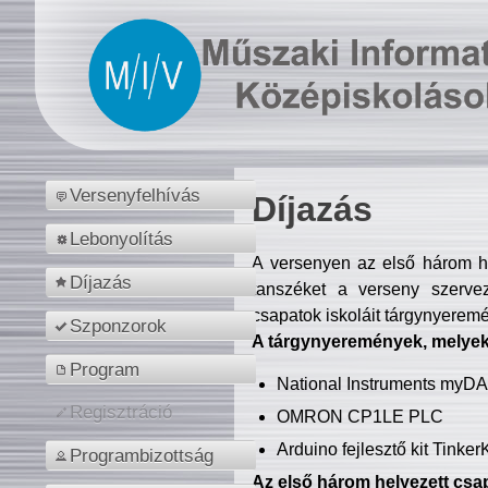
Versenyfelhívás
Díjazás
Lebonyolítás
A versenyen az első három hel
Díjazás
tanszéket a verseny szerve
csapatok iskoláit tárgynyeremé
Szponzorok
A tárgynyeremények, melyekb
Program
National Instruments myD
Regisztráció
OMRON CP1LE PLC
Arduino fejlesztő kit Tinke
Programbizottság
Az első három helyezett csap