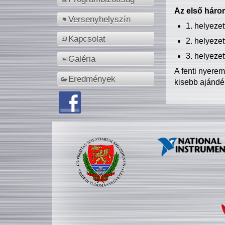
Az első három
Versenyhelyszín
1. helyeze
Kapcsolat
2. helyeze
3. helyeze
Galéria
A fenti nyere
Eredmények
kisebb ajándé