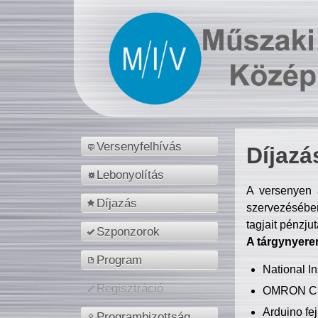
Versenyfelhívás
Díjazá
Lebonyolítás
A versenyen a
Díjazás
szervezésében
tagjait pénzju
Szponzorok
A tárgynyere
Program
National 
Regisztráció
OMRON C
Arduino fej
Programbizottság