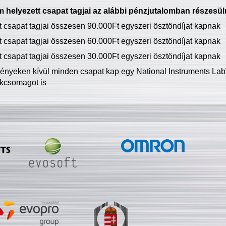
 helyezett csapat tagjai az alábbi pénzjutalomban részesül
tt csapat tagjai összesen 90.000Ft egyszeri ösztöndíjat kapnak
tt csapat tagjai összesen 60.000Ft egyszeri ösztöndíjat kapnak
tt csapat tagjai összesen 30.000Ft egyszeri ösztöndíjat kapnak
ményeken kívül minden csapat kap egy National Instruments LabV
kcsomagot is