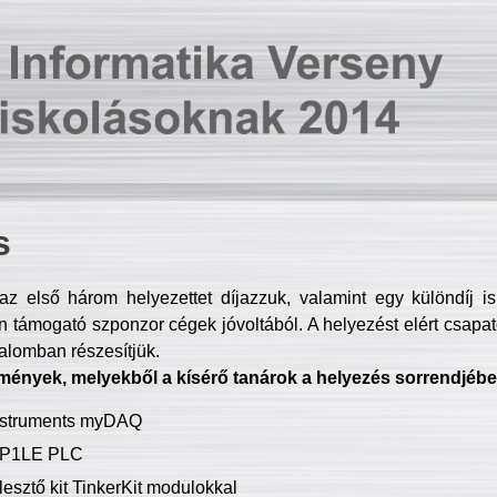
s
z első három helyezettet díjazzuk, valamint egy különdíj i
 támogató szponzor cégek jóvoltából. A helyezést elért csapat
talomban részesítjük.
mények, melyekből a kísérő tanárok a helyezés sorrendjébe
Instruments myDAQ
P1LE PLC
lesztő kit TinkerKit modulokkal