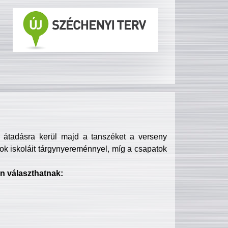
s átadásra kerül majd a tanszéket a verseny
ok iskoláit tárgynyereménnyel, míg a csapatok
n választhatnak: