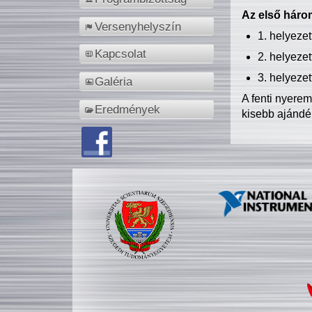
Az első három
Versenyhelyszín
1. helyeze
Kapcsolat
2. helyeze
3. helyeze
Galéria
A fenti nyere
Eredmények
kisebb ajándé