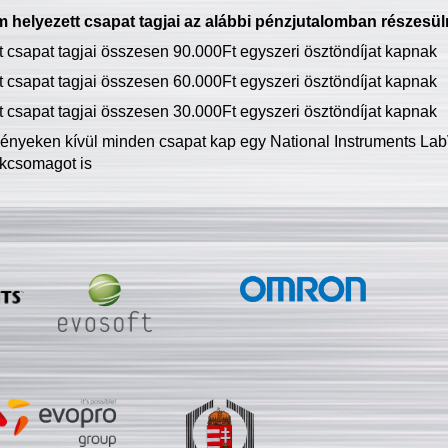
 helyezett csapat tagjai az alábbi pénzjutalomban részesül
tt csapat tagjai összesen 90.000Ft egyszeri ösztöndíjat kapnak
tt csapat tagjai összesen 60.000Ft egyszeri ösztöndíjat kapnak
tt csapat tagjai összesen 30.000Ft egyszeri ösztöndíjat kapnak
ményeken kívül minden csapat kap egy National Instruments LabV
kcsomagot is