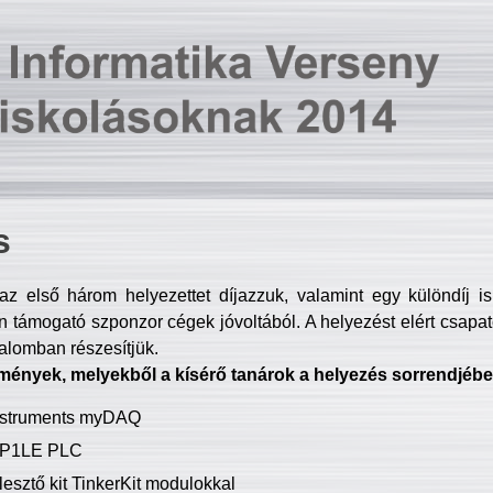
s
z első három helyezettet díjazzuk, valamint egy különdíj i
 támogató szponzor cégek jóvoltából. A helyezést elért csapat
talomban részesítjük.
mények, melyekből a kísérő tanárok a helyezés sorrendjébe
Instruments myDAQ
P1LE PLC
lesztő kit TinkerKit modulokkal