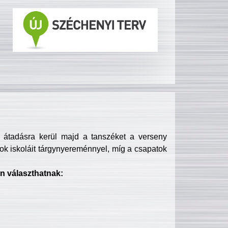
s átadásra kerül majd a tanszéket a verseny
ok iskoláit tárgynyereménnyel, míg a csapatok
n választhatnak: