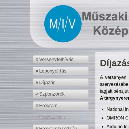
Versenyfelhívás
Díjazá
Lebonyolítás
A versenyen a
Díjazás
szervezésében
tagjait pénzju
Szponzorok
A tárgynyere
Program
National 
Regisztráció
OMRON C
Arduino fej
Programbizottság