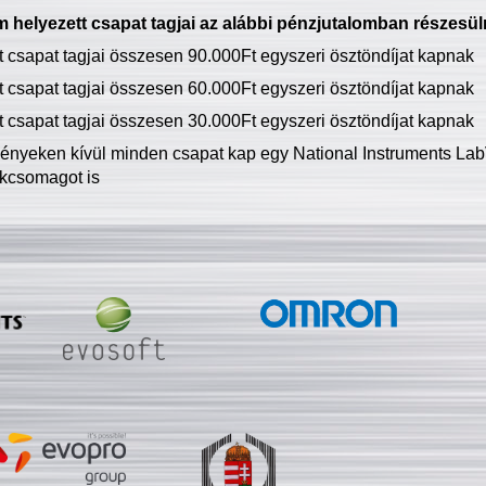
 helyezett csapat tagjai az alábbi pénzjutalomban részesül
tt csapat tagjai összesen 90.000Ft egyszeri ösztöndíjat kapnak
tt csapat tagjai összesen 60.000Ft egyszeri ösztöndíjat kapnak
tt csapat tagjai összesen 30.000Ft egyszeri ösztöndíjat kapnak
ményeken kívül minden csapat kap egy National Instruments LabV
kcsomagot is