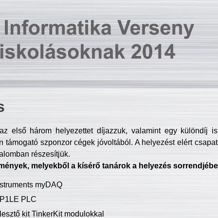
s
z első három helyezettet díjazzuk, valamint egy különdíj i
 támogató szponzor cégek jóvoltából. A helyezést elért csapat
talomban részesítjük.
mények, melyekből a kísérő tanárok a helyezés sorrendjébe
Instruments myDAQ
P1LE PLC
lesztő kit TinkerKit modulokkal