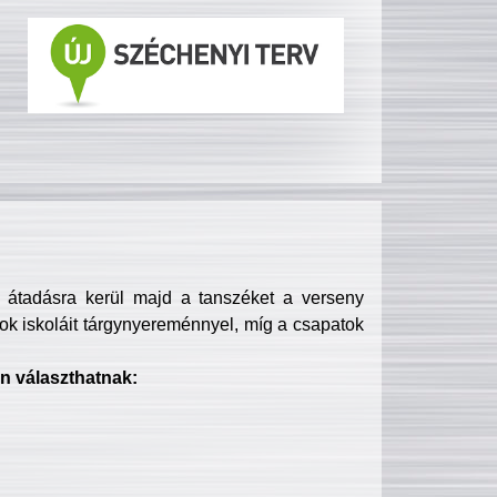
s átadásra kerül majd a tanszéket a verseny
ok iskoláit tárgynyereménnyel, míg a csapatok
n választhatnak: