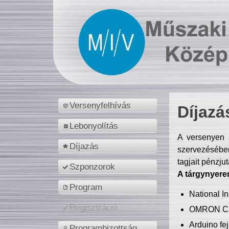
Versenyfelhívás
Díjazá
Lebonyolítás
A versenyen a
Díjazás
szervezésében
tagjait pénzju
Szponzorok
A tárgynyere
Program
National 
Regisztráció
OMRON C
Arduino fej
Programbizottság