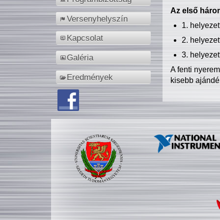
Az első három
Versenyhelyszín
1. helyeze
Kapcsolat
2. helyeze
3. helyeze
Galéria
A fenti nyere
Eredmények
kisebb ajándé