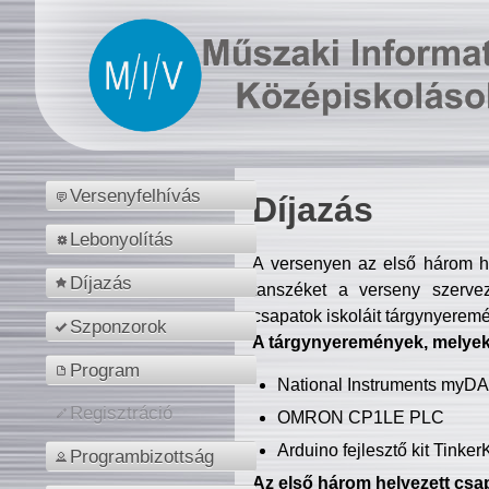
Versenyfelhívás
Díjazás
Lebonyolítás
A versenyen az első három hel
Díjazás
tanszéket a verseny szerve
csapatok iskoláit tárgynyeremé
Szponzorok
A tárgynyeremények, melyekb
Program
National Instruments myD
Regisztráció
OMRON CP1LE PLC
Arduino fejlesztő kit Tinke
Programbizottság
Az első három helyezett csap