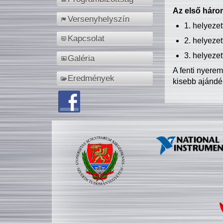
Az első három
Versenyhelyszín
1. helyeze
Kapcsolat
2. helyeze
3. helyeze
Galéria
A fenti nyere
Eredmények
kisebb ajándé