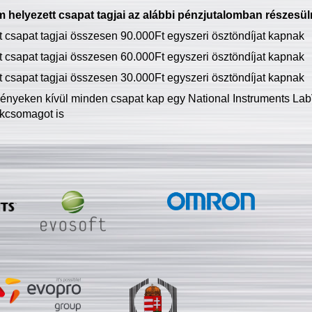
 helyezett csapat tagjai az alábbi pénzjutalomban részesül
tt csapat tagjai összesen 90.000Ft egyszeri ösztöndíjat kapnak
tt csapat tagjai összesen 60.000Ft egyszeri ösztöndíjat kapnak
tt csapat tagjai összesen 30.000Ft egyszeri ösztöndíjat kapnak
ményeken kívül minden csapat kap egy National Instruments LabV
kcsomagot is