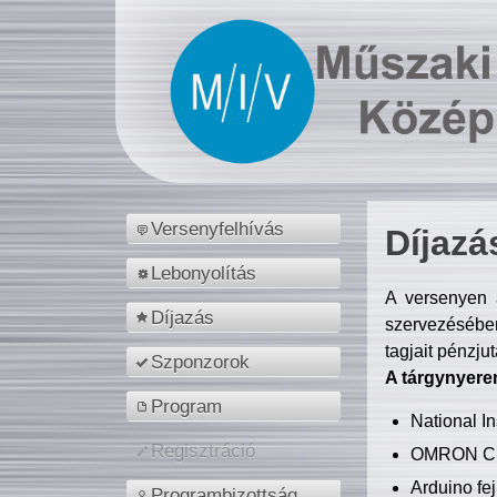
Versenyfelhívás
Díjazá
Lebonyolítás
A versenyen a
Díjazás
szervezésében
tagjait pénzju
Szponzorok
A tárgynyere
Program
National 
Regisztráció
OMRON C
Arduino fej
Programbizottság