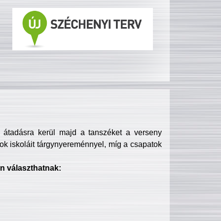
s átadásra kerül majd a tanszéket a verseny
ok iskoláit tárgynyereménnyel, míg a csapatok
n választhatnak: