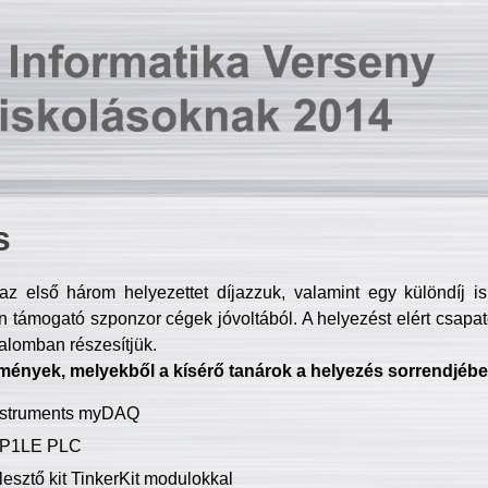
s
z első három helyezettet díjazzuk, valamint egy különdíj i
 támogató szponzor cégek jóvoltából. A helyezést elért csapat
talomban részesítjük.
mények, melyekből a kísérő tanárok a helyezés sorrendjébe
Instruments myDAQ
P1LE PLC
lesztő kit TinkerKit modulokkal