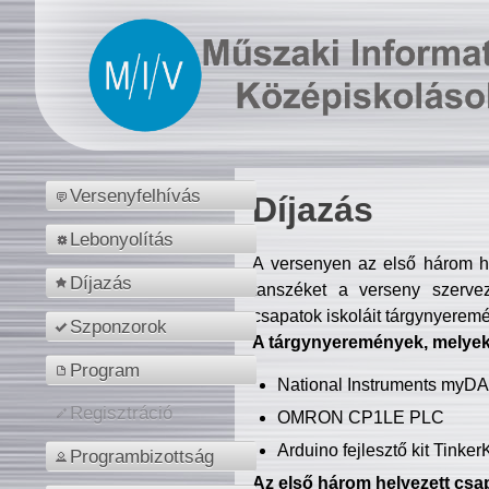
Versenyfelhívás
Díjazás
Lebonyolítás
A versenyen az első három hel
Díjazás
tanszéket a verseny szerve
csapatok iskoláit tárgynyeremé
Szponzorok
A tárgynyeremények, melyekb
Program
National Instruments myD
Regisztráció
OMRON CP1LE PLC
Arduino fejlesztő kit Tinke
Programbizottság
Az első három helyezett csap