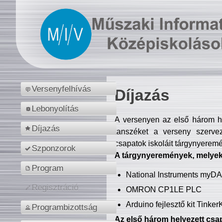
Versenyfelhívás
Díjazás
Lebonyolítás
A versenyen az első három hel
Díjazás
tanszéket a verseny szerve
csapatok iskoláit tárgynyeremé
Szponzorok
A tárgynyeremények, melyekb
Program
National Instruments myD
Regisztráció
OMRON CP1LE PLC
Arduino fejlesztő kit Tinke
Programbizottság
Az első három helyezett csap