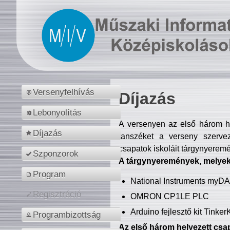
Versenyfelhívás
Díjazás
Lebonyolítás
A versenyen az első három hel
Díjazás
tanszéket a verseny szerve
csapatok iskoláit tárgynyeremé
Szponzorok
A tárgynyeremények, melyekb
Program
National Instruments myD
Regisztráció
OMRON CP1LE PLC
Arduino fejlesztő kit Tinke
Programbizottság
Az első három helyezett csap