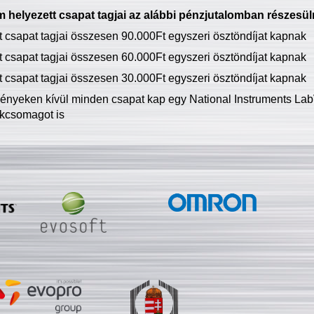
 helyezett csapat tagjai az alábbi pénzjutalomban részesül
tt csapat tagjai összesen 90.000Ft egyszeri ösztöndíjat kapnak
tt csapat tagjai összesen 60.000Ft egyszeri ösztöndíjat kapnak
tt csapat tagjai összesen 30.000Ft egyszeri ösztöndíjat kapnak
ményeken kívül minden csapat kap egy National Instruments LabV
kcsomagot is