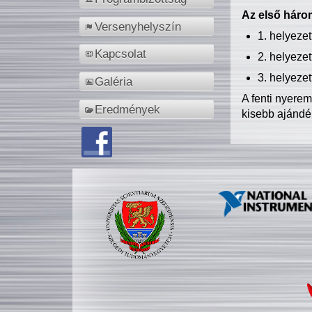
Az első három
Versenyhelyszín
1. helyeze
Kapcsolat
2. helyeze
3. helyeze
Galéria
A fenti nyere
Eredmények
kisebb ajándé