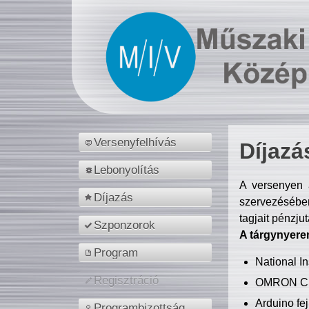
Versenyfelhívás
Díjazá
Lebonyolítás
A versenyen a
Díjazás
szervezésében
tagjait pénzju
Szponzorok
A tárgynyere
Program
National 
Regisztráció
OMRON C
Arduino fej
Programbizottság