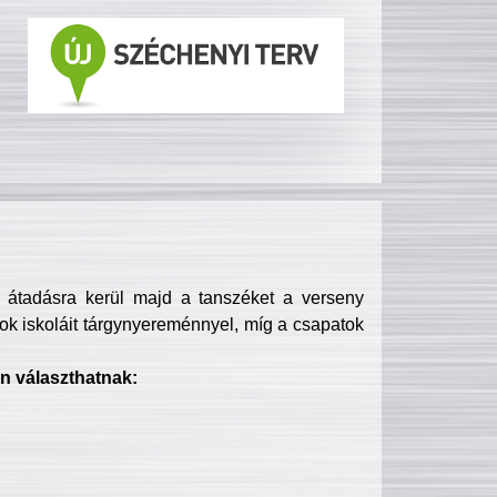
s átadásra kerül majd a tanszéket a verseny
ok iskoláit tárgynyereménnyel, míg a csapatok
n választhatnak: