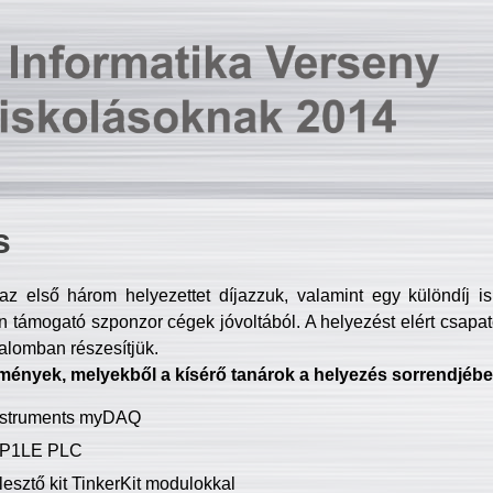
s
z első három helyezettet díjazzuk, valamint egy különdíj i
 támogató szponzor cégek jóvoltából. A helyezést elért csapat
talomban részesítjük.
mények, melyekből a kísérő tanárok a helyezés sorrendjébe
Instruments myDAQ
P1LE PLC
lesztő kit TinkerKit modulokkal