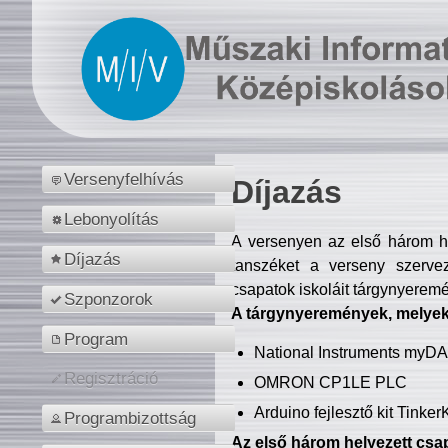
Versenyfelhívás
Díjazás
Lebonyolítás
A versenyen az első három hel
Díjazás
tanszéket a verseny szerve
csapatok iskoláit tárgynyeremé
Szponzorok
A tárgynyeremények, melyekb
Program
National Instruments myD
Regisztráció
OMRON CP1LE PLC
Arduino fejlesztő kit Tinke
Programbizottság
Az első három helyezett csap