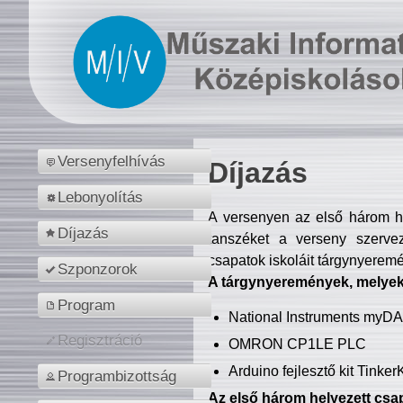
Versenyfelhívás
Díjazás
Lebonyolítás
A versenyen az első három hel
Díjazás
tanszéket a verseny szerve
csapatok iskoláit tárgynyeremé
Szponzorok
A tárgynyeremények, melyekb
Program
National Instruments myD
Regisztráció
OMRON CP1LE PLC
Arduino fejlesztő kit Tinke
Programbizottság
Az első három helyezett csap