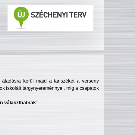
s átadásra kerül majd a tanszéket a verseny
ok iskoláit tárgynyereménnyel, míg a csapatok
n választhatnak: