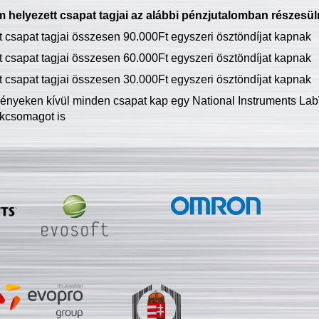
 helyezett csapat tagjai az alábbi pénzjutalomban részesül
tt csapat tagjai összesen 90.000Ft egyszeri ösztöndíjat kapnak
tt csapat tagjai összesen 60.000Ft egyszeri ösztöndíjat kapnak
tt csapat tagjai összesen 30.000Ft egyszeri ösztöndíjat kapnak
ményeken kívül minden csapat kap egy National Instruments LabV
kcsomagot is