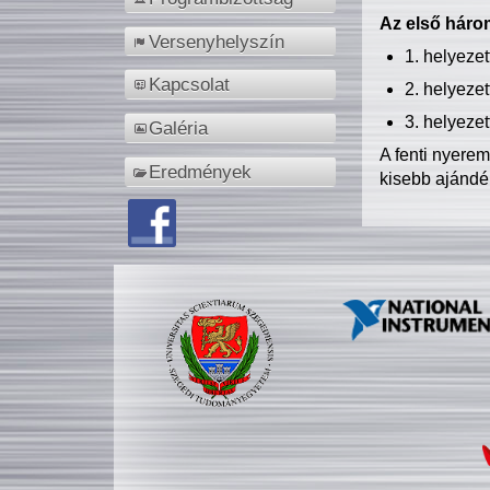
Az első három
Versenyhelyszín
1. helyeze
Kapcsolat
2. helyeze
3. helyeze
Galéria
A fenti nyere
Eredmények
kisebb ajándé