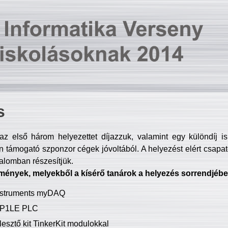
s
z első három helyezettet díjazzuk, valamint egy különdíj i
 támogató szponzor cégek jóvoltából. A helyezést elért csapat
talomban részesítjük.
mények, melyekből a kísérő tanárok a helyezés sorrendjébe
Instruments myDAQ
P1LE PLC
lesztő kit TinkerKit modulokkal