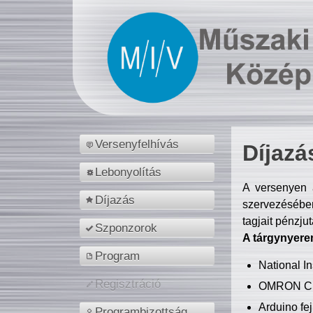
Versenyfelhívás
Díjazá
Lebonyolítás
A versenyen a
Díjazás
szervezésében
tagjait pénzju
Szponzorok
A tárgynyere
Program
National 
Regisztráció
OMRON C
Arduino fej
Programbizottság