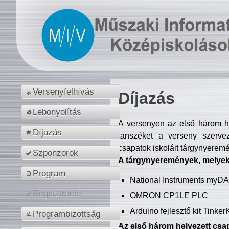
Versenyfelhívás
Díjazás
Lebonyolítás
A versenyen az első három hel
Díjazás
tanszéket a verseny szerve
csapatok iskoláit tárgynyeremé
Szponzorok
A tárgynyeremények, melyekb
Program
National Instruments myD
Regisztráció
OMRON CP1LE PLC
Arduino fejlesztő kit Tinke
Programbizottság
Az első három helyezett csap