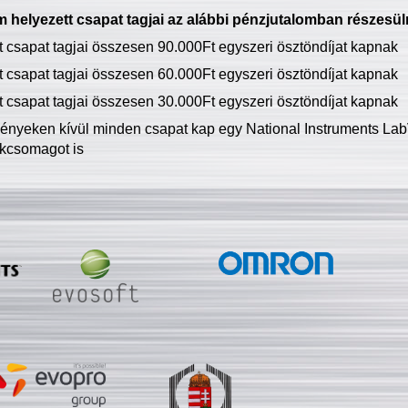
 helyezett csapat tagjai az alábbi pénzjutalomban részesül
tt csapat tagjai összesen 90.000Ft egyszeri ösztöndíjat kapnak
tt csapat tagjai összesen 60.000Ft egyszeri ösztöndíjat kapnak
tt csapat tagjai összesen 30.000Ft egyszeri ösztöndíjat kapnak
ményeken kívül minden csapat kap egy National Instruments LabV
kcsomagot is