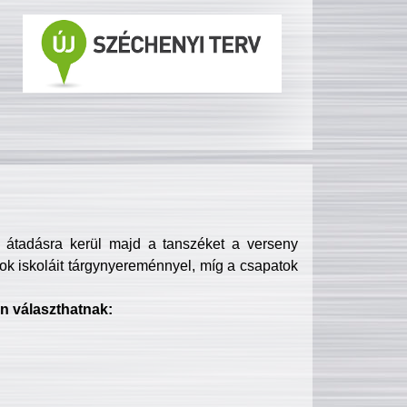
s átadásra kerül majd a tanszéket a verseny
ok iskoláit tárgynyereménnyel, míg a csapatok
n választhatnak: