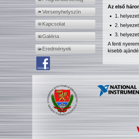
Az első három
Versenyhelyszín
1. helyeze
Kapcsolat
2. helyeze
3. helyeze
Galéria
A fenti nyere
Eredmények
kisebb ajándé