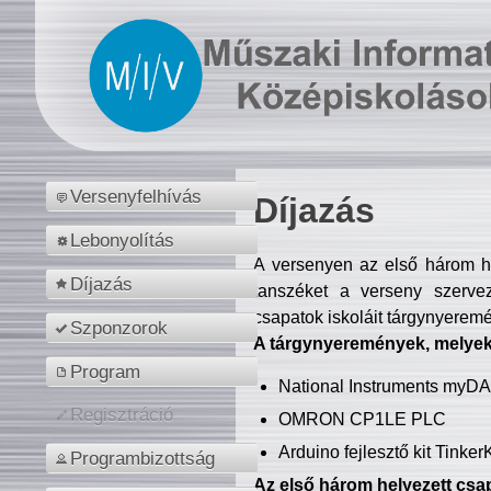
Versenyfelhívás
Díjazás
Lebonyolítás
A versenyen az első három hel
Díjazás
tanszéket a verseny szerve
csapatok iskoláit tárgynyeremé
Szponzorok
A tárgynyeremények, melyekb
Program
National Instruments myD
Regisztráció
OMRON CP1LE PLC
Arduino fejlesztő kit Tinke
Programbizottság
Az első három helyezett csap