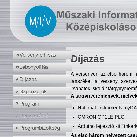
Versenyfelhívás
Díjazás
Lebonyolítás
A versenyen az első három hel
Díjazás
tanszéket a verseny szerve
csapatok iskoláit tárgynyeremé
Szponzorok
A tárgynyeremények, melyekb
Program
National Instruments myD
Regisztráció
OMRON CP1LE PLC
Arduino fejlesztő kit Tinke
Programbizottság
Az első három helyezett csap