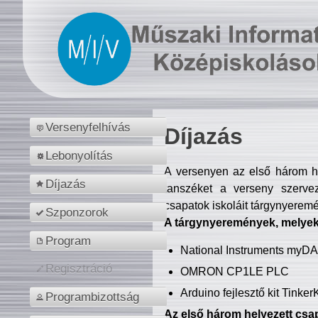
Versenyfelhívás
Díjazás
Lebonyolítás
A versenyen az első három hel
Díjazás
tanszéket a verseny szerve
csapatok iskoláit tárgynyeremé
Szponzorok
A tárgynyeremények, melyekb
Program
National Instruments myD
Regisztráció
OMRON CP1LE PLC
Arduino fejlesztő kit Tinke
Programbizottság
Az első három helyezett csap