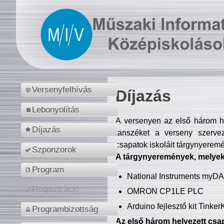
Versenyfelhívás
Díjazás
Lebonyolítás
A versenyen az első három hel
Díjazás
tanszéket a verseny szerve
csapatok iskoláit tárgynyeremé
Szponzorok
A tárgynyeremények, melyekb
Program
National Instruments myD
Regisztráció
OMRON CP1LE PLC
Arduino fejlesztő kit Tinke
Programbizottság
Az első három helyezett csap