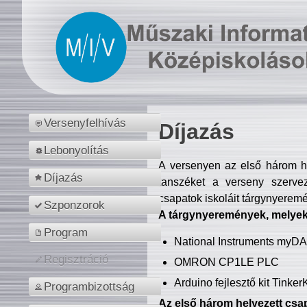
Versenyfelhívás
Díjazás
Lebonyolítás
A versenyen az első három hel
Díjazás
tanszéket a verseny szerve
csapatok iskoláit tárgynyeremé
Szponzorok
A tárgynyeremények, melyekb
Program
National Instruments myD
Regisztráció
OMRON CP1LE PLC
Arduino fejlesztő kit Tinke
Programbizottság
Az első három helyezett csap