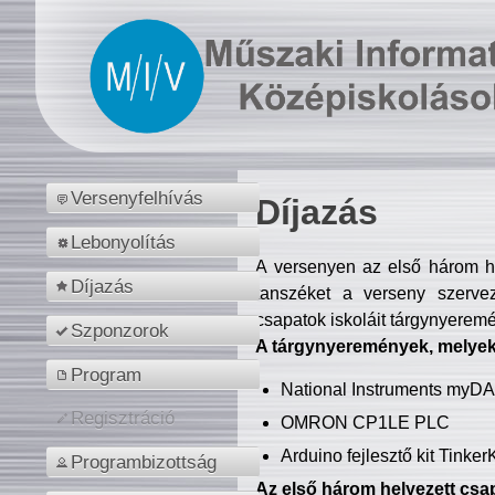
Versenyfelhívás
Díjazás
Lebonyolítás
A versenyen az első három hel
Díjazás
tanszéket a verseny szerve
csapatok iskoláit tárgynyeremé
Szponzorok
A tárgynyeremények, melyekb
Program
National Instruments myD
Regisztráció
OMRON CP1LE PLC
Arduino fejlesztő kit Tinke
Programbizottság
Az első három helyezett csap