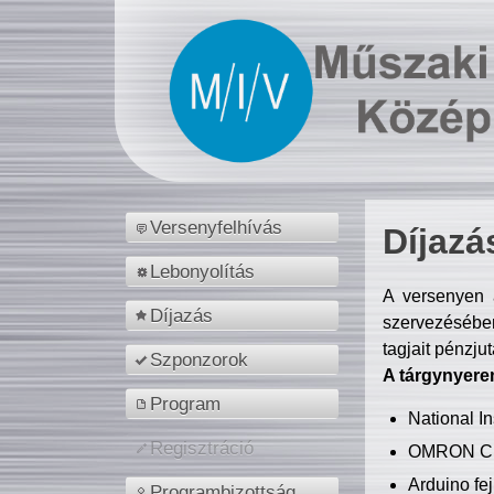
Versenyfelhívás
Díjazá
Lebonyolítás
A versenyen a
Díjazás
szervezésében
tagjait pénzju
Szponzorok
A tárgynyere
Program
National 
Regisztráció
OMRON C
Arduino fej
Programbizottság