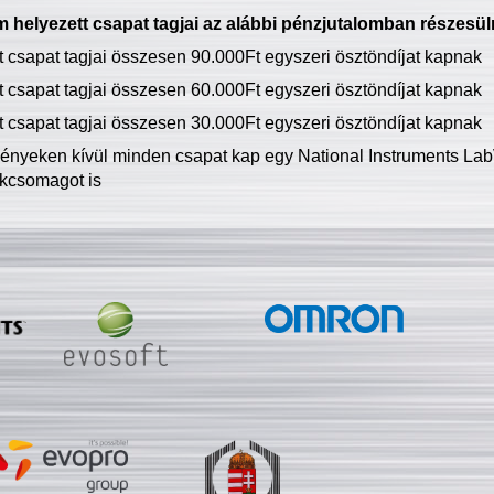
 helyezett csapat tagjai az alábbi pénzjutalomban részesül
tt csapat tagjai összesen 90.000Ft egyszeri ösztöndíjat kapnak
tt csapat tagjai összesen 60.000Ft egyszeri ösztöndíjat kapnak
tt csapat tagjai összesen 30.000Ft egyszeri ösztöndíjat kapnak
ményeken kívül minden csapat kap egy National Instruments LabV
kcsomagot is