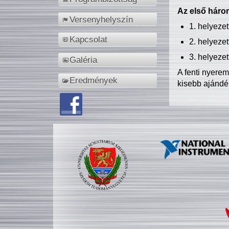
Az első három
Versenyhelyszín
1. helyeze
Kapcsolat
2. helyeze
3. helyeze
Galéria
A fenti nyere
Eredmények
kisebb ajándé