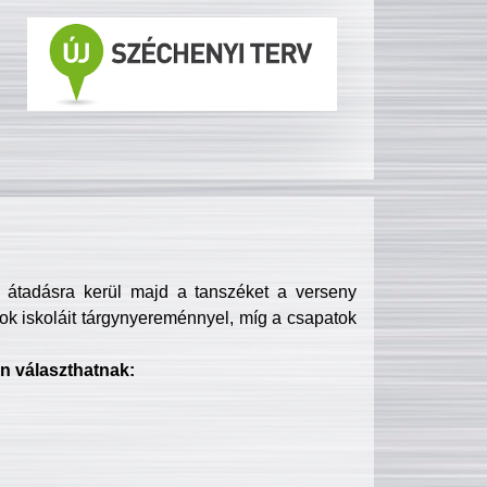
s átadásra kerül majd a tanszéket a verseny
ok iskoláit tárgynyereménnyel, míg a csapatok
n választhatnak: