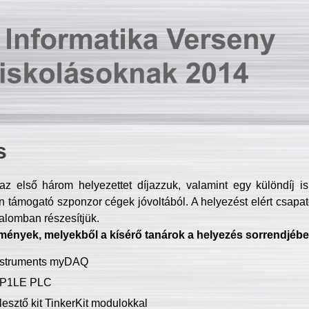
s
z első három helyezettet díjazzuk, valamint egy különdíj i
 támogató szponzor cégek jóvoltából. A helyezést elért csapat
talomban részesítjük.
mények, melyekből a kísérő tanárok a helyezés sorrendjébe
Instruments myDAQ
P1LE PLC
lesztő kit TinkerKit modulokkal