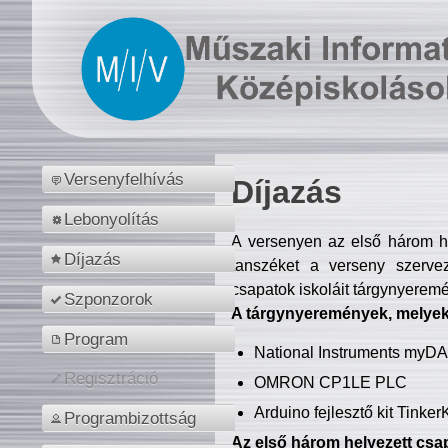
Versenyfelhívás
Díjazás
Lebonyolítás
A versenyen az első három hel
Díjazás
tanszéket a verseny szerve
csapatok iskoláit tárgynyeremé
Szponzorok
A tárgynyeremények, melyekb
Program
National Instruments myD
Regisztráció
OMRON CP1LE PLC
Arduino fejlesztő kit Tinke
Programbizottság
Az első három helyezett csap