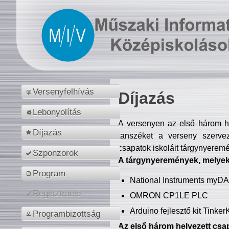
Versenyfelhívás
Díjazás
Lebonyolítás
A versenyen az első három hel
Díjazás
tanszéket a verseny szerve
csapatok iskoláit tárgynyeremé
Szponzorok
A tárgynyeremények, melyekb
Program
National Instruments myD
Regisztráció
OMRON CP1LE PLC
Arduino fejlesztő kit Tinke
Programbizottság
Az első három helyezett csap