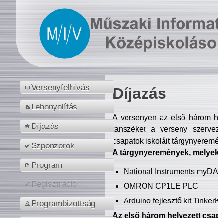
Versenyfelhívás
Díjazás
Lebonyolítás
A versenyen az első három hel
Díjazás
tanszéket a verseny szerve
csapatok iskoláit tárgynyeremé
Szponzorok
A tárgynyeremények, melyekb
Program
National Instruments myD
Regisztráció
OMRON CP1LE PLC
Arduino fejlesztő kit Tinke
Programbizottság
Az első három helyezett csap