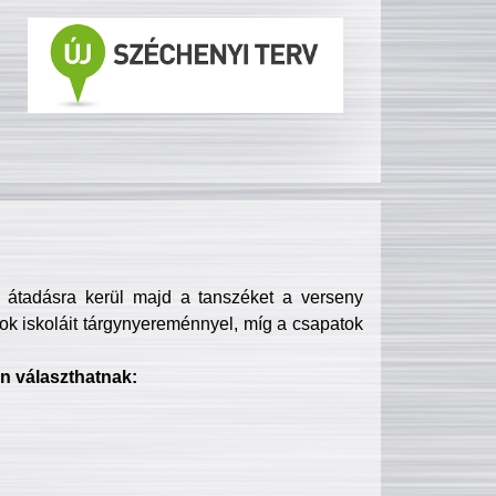
s átadásra kerül majd a tanszéket a verseny
ok iskoláit tárgynyereménnyel, míg a csapatok
n választhatnak: