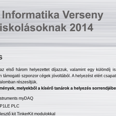
s
z első három helyezettet díjazzuk, valamint egy különdíj i
 támogató szponzor cégek jóvoltából. A helyezést elért csapat
talomban részesítjük.
mények, melyekből a kísérő tanárok a helyezés sorrendjébe
Instruments myDAQ
P1LE PLC
lesztő kit TinkerKit modulokkal