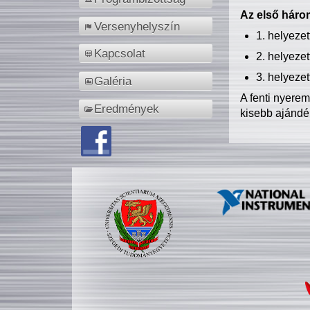
Az első három
Versenyhelyszín
1. helyeze
Kapcsolat
2. helyeze
3. helyeze
Galéria
A fenti nyere
Eredmények
kisebb ajándé