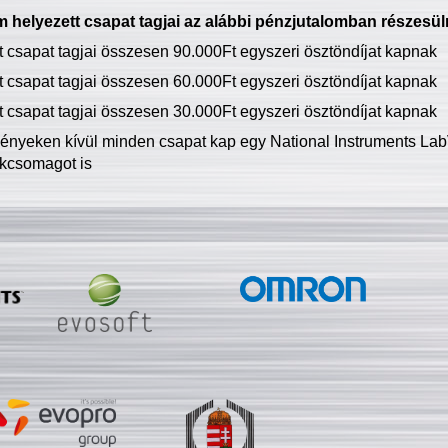
 helyezett csapat tagjai az alábbi pénzjutalomban részesül
tt csapat tagjai összesen 90.000Ft egyszeri ösztöndíjat kapnak
tt csapat tagjai összesen 60.000Ft egyszeri ösztöndíjat kapnak
tt csapat tagjai összesen 30.000Ft egyszeri ösztöndíjat kapnak
ményeken kívül minden csapat kap egy National Instruments LabV
kcsomagot is