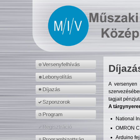
Versenyfelhívás
Díjazá
Lebonyolítás
A versenyen a
Díjazás
szervezésében
tagjait pénzju
Szponzorok
A tárgynyere
Program
National 
Regisztráció
OMRON C
Arduino fej
Programbizottság