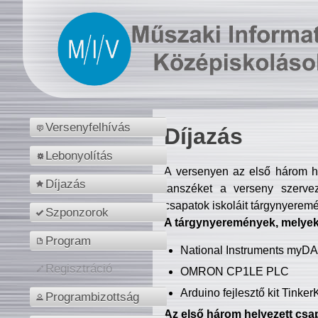
Versenyfelhívás
Díjazás
Lebonyolítás
A versenyen az első három hel
Díjazás
tanszéket a verseny szerve
csapatok iskoláit tárgynyeremé
Szponzorok
A tárgynyeremények, melyekb
Program
National Instruments myD
Regisztráció
OMRON CP1LE PLC
Arduino fejlesztő kit Tinke
Programbizottság
Az első három helyezett csap