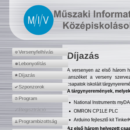
Versenyfelhívás
Díjazás
Lebonyolítás
A versenyen az első három hel
Díjazás
tanszéket a verseny szerve
csapatok iskoláit tárgynyeremé
Szponzorok
A tárgynyeremények, melyekb
Program
National Instruments myD
Regisztráció
OMRON CP1LE PLC
Arduino fejlesztő kit Tinke
Programbizottság
Az első három helyezett csap