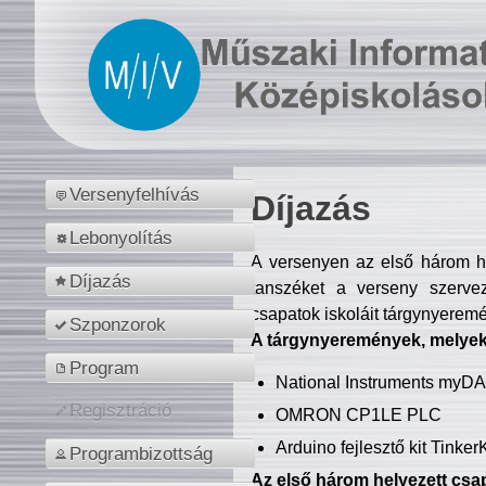
Versenyfelhívás
Díjazás
Lebonyolítás
A versenyen az első három hel
Díjazás
tanszéket a verseny szerve
csapatok iskoláit tárgynyeremé
Szponzorok
A tárgynyeremények, melyekb
Program
National Instruments myD
Regisztráció
OMRON CP1LE PLC
Arduino fejlesztő kit Tinke
Programbizottság
Az első három helyezett csap