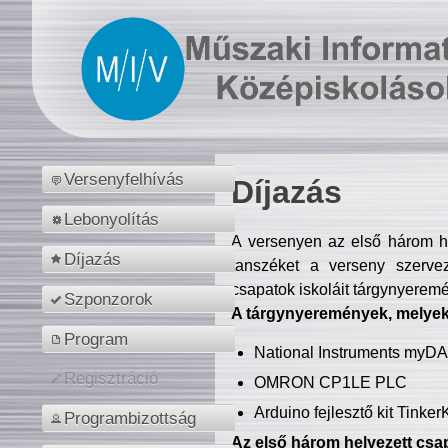
Versenyfelhívás
Díjazás
Lebonyolítás
A versenyen az első három hel
Díjazás
tanszéket a verseny szerve
csapatok iskoláit tárgynyeremé
Szponzorok
A tárgynyeremények, melyekb
Program
National Instruments myD
Regisztráció
OMRON CP1LE PLC
Arduino fejlesztő kit Tinke
Programbizottság
Az első három helyezett csap