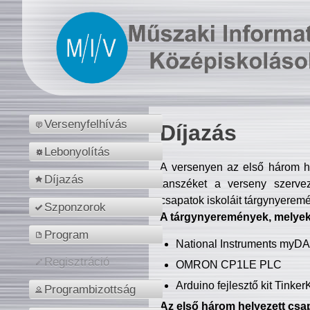
Versenyfelhívás
Díjazás
Lebonyolítás
A versenyen az első három hel
Díjazás
tanszéket a verseny szerve
csapatok iskoláit tárgynyeremé
Szponzorok
A tárgynyeremények, melyekb
Program
National Instruments myD
Regisztráció
OMRON CP1LE PLC
Arduino fejlesztő kit Tinke
Programbizottság
Az első három helyezett csap