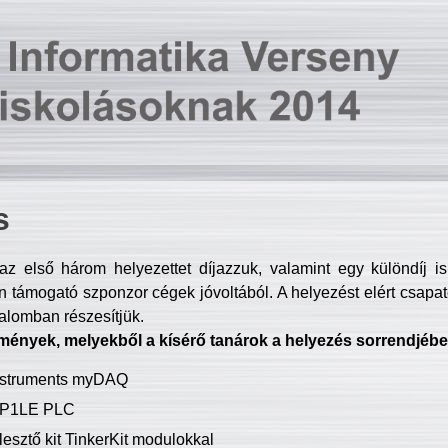
s
z első három helyezettet díjazzuk, valamint egy különdíj i
 támogató szponzor cégek jóvoltából. A helyezést elért csapat
talomban részesítjük.
mények, melyekből a kísérő tanárok a helyezés sorrendjébe
Instruments myDAQ
P1LE PLC
lesztő kit TinkerKit modulokkal