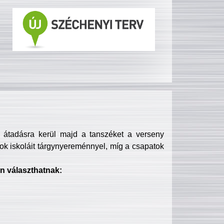
s átadásra kerül majd a tanszéket a verseny
ok iskoláit tárgynyereménnyel, míg a csapatok
n választhatnak: