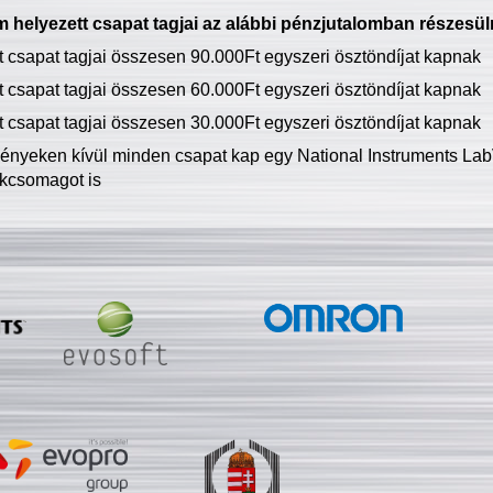
 helyezett csapat tagjai az alábbi pénzjutalomban részesül
tt csapat tagjai összesen 90.000Ft egyszeri ösztöndíjat kapnak
tt csapat tagjai összesen 60.000Ft egyszeri ösztöndíjat kapnak
tt csapat tagjai összesen 30.000Ft egyszeri ösztöndíjat kapnak
ményeken kívül minden csapat kap egy National Instruments LabV
kcsomagot is