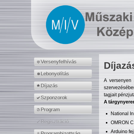
Versenyfelhívás
Díjazá
Lebonyolítás
A versenyen a
Díjazás
szervezésében
tagjait pénzju
Szponzorok
A tárgynyere
Program
National 
Regisztráció
OMRON C
Arduino fej
Programbizottság