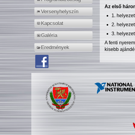
Az első három
Versenyhelyszín
1. helyeze
Kapcsolat
2. helyeze
3. helyeze
Galéria
A fenti nyere
Eredmények
kisebb ajándé