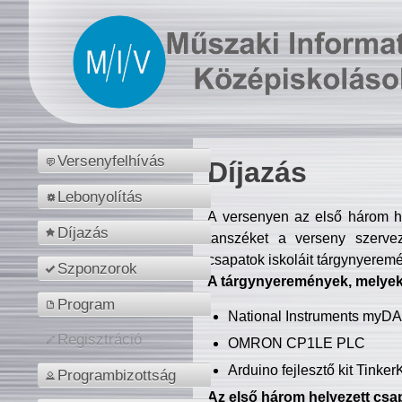
Versenyfelhívás
Díjazás
Lebonyolítás
A versenyen az első három hel
Díjazás
tanszéket a verseny szerve
csapatok iskoláit tárgynyeremé
Szponzorok
A tárgynyeremények, melyekb
Program
National Instruments myD
Regisztráció
OMRON CP1LE PLC
Arduino fejlesztő kit Tinke
Programbizottság
Az első három helyezett csap