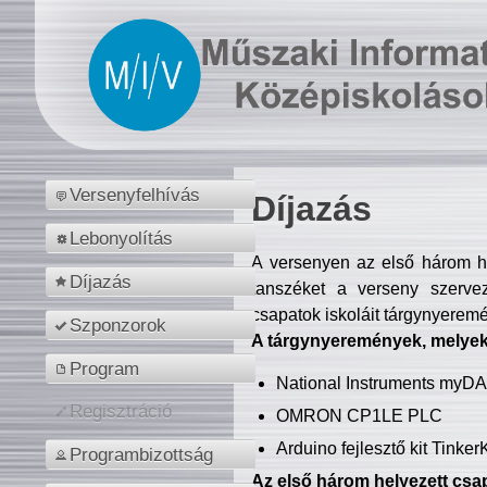
Versenyfelhívás
Díjazás
Lebonyolítás
A versenyen az első három hel
Díjazás
tanszéket a verseny szerve
csapatok iskoláit tárgynyeremé
Szponzorok
A tárgynyeremények, melyekb
Program
National Instruments myD
Regisztráció
OMRON CP1LE PLC
Arduino fejlesztő kit Tinke
Programbizottság
Az első három helyezett csap