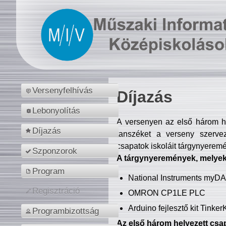
Versenyfelhívás
Díjazás
Lebonyolítás
A versenyen az első három hel
Díjazás
tanszéket a verseny szerve
csapatok iskoláit tárgynyeremé
Szponzorok
A tárgynyeremények, melyekb
Program
National Instruments myD
Regisztráció
OMRON CP1LE PLC
Arduino fejlesztő kit Tinke
Programbizottság
Az első három helyezett csap