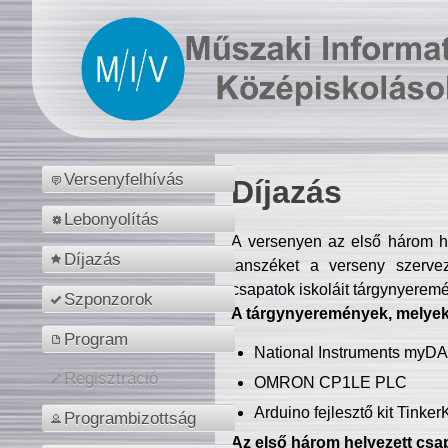
Versenyfelhívás
Díjazás
Lebonyolítás
A versenyen az első három hel
Díjazás
tanszéket a verseny szerve
csapatok iskoláit tárgynyeremé
Szponzorok
A tárgynyeremények, melyekb
Program
National Instruments myD
Regisztráció
OMRON CP1LE PLC
Arduino fejlesztő kit Tinke
Programbizottság
Az első három helyezett csap