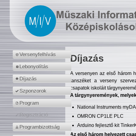
Versenyfelhívás
Díjazás
Lebonyolítás
A versenyen az első három hel
Díjazás
tanszéket a verseny szerve
csapatok iskoláit tárgynyeremé
Szponzorok
A tárgynyeremények, melyekb
Program
National Instruments myD
Regisztráció
OMRON CP1LE PLC
Arduino fejlesztő kit Tinke
Programbizottság
Az első három helyezett csap