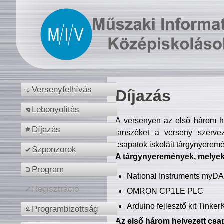
Versenyfelhívás
Díjazás
Lebonyolítás
A versenyen az első három hel
Díjazás
tanszéket a verseny szerve
csapatok iskoláit tárgynyeremé
Szponzorok
A tárgynyeremények, melyekb
Program
National Instruments myD
Regisztráció
OMRON CP1LE PLC
Arduino fejlesztő kit Tinke
Programbizottság
Az első három helyezett csap