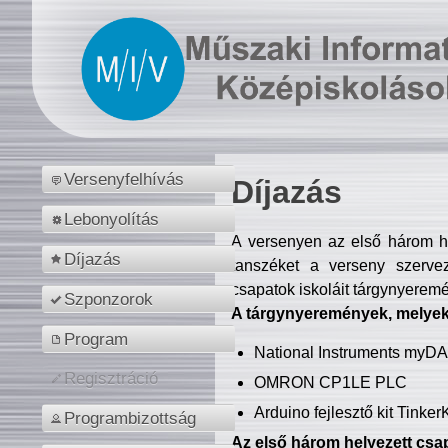
Versenyfelhívás
Díjazás
Lebonyolítás
A versenyen az első három hel
Díjazás
tanszéket a verseny szerve
csapatok iskoláit tárgynyeremé
Szponzorok
A tárgynyeremények, melyekb
Program
National Instruments myD
Regisztráció
OMRON CP1LE PLC
Arduino fejlesztő kit Tinke
Programbizottság
Az első három helyezett csap