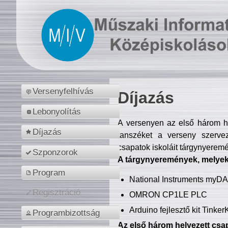
Versenyfelhívás
Díjazás
Lebonyolítás
A versenyen az első három hel
Díjazás
tanszéket a verseny szerve
csapatok iskoláit tárgynyeremé
Szponzorok
A tárgynyeremények, melyekb
Program
National Instruments myD
Regisztráció
OMRON CP1LE PLC
Arduino fejlesztő kit Tinke
Programbizottság
Az első három helyezett csap