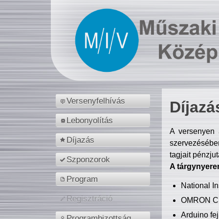
Versenyfelhívás
Díjazá
Lebonyolítás
A versenyen a
Díjazás
szervezésében
tagjait pénzju
Szponzorok
A tárgynyere
Program
National 
Regisztráció
OMRON C
Arduino fej
Programbizottság