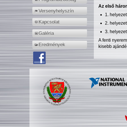
Az első három
Versenyhelyszín
1. helyeze
Kapcsolat
2. helyeze
3. helyeze
Galéria
A fenti nyere
Eredmények
kisebb ajándé