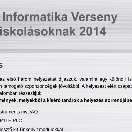
s
z első három helyezettet díjazzuk, valamint egy különdíj i
 támogató szponzor cégek jóvoltából. A helyezést elért csapat
talomban részesítjük.
mények, melyekből a kísérő tanárok a helyezés sorrendjébe
Instruments myDAQ
P1LE PLC
lesztő kit TinkerKit modulokkal