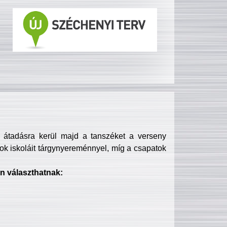
s átadásra kerül majd a tanszéket a verseny
ok iskoláit tárgynyereménnyel, míg a csapatok
n választhatnak: