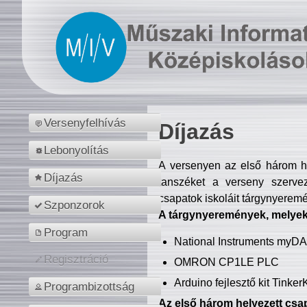
Versenyfelhívás
Díjazás
Lebonyolítás
A versenyen az első három hel
Díjazás
tanszéket a verseny szerve
csapatok iskoláit tárgynyeremé
Szponzorok
A tárgynyeremények, melyekb
Program
National Instruments myD
Regisztráció
OMRON CP1LE PLC
Arduino fejlesztő kit Tinke
Programbizottság
Az első három helyezett csap