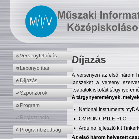
Versenyfelhívás
Díjazás
Lebonyolítás
A versenyen az első három hel
Díjazás
tanszéket a verseny szerve
csapatok iskoláit tárgynyeremé
Szponzorok
A tárgynyeremények, melyekb
Program
National Instruments myD
Regisztráció
OMRON CP1LE PLC
Arduino fejlesztő kit Tinke
Programbizottság
Az első három helyezett csap