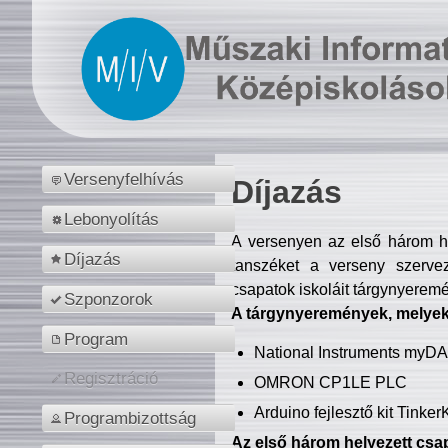
Versenyfelhívás
Díjazás
Lebonyolítás
A versenyen az első három hel
Díjazás
tanszéket a verseny szerve
csapatok iskoláit tárgynyeremé
Szponzorok
A tárgynyeremények, melyekb
Program
National Instruments myD
Regisztráció
OMRON CP1LE PLC
Arduino fejlesztő kit Tinke
Programbizottság
Az első három helyezett csap