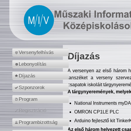
Versenyfelhívás
Díjazás
Lebonyolítás
A versenyen az első három hel
Díjazás
tanszéket a verseny szerve
csapatok iskoláit tárgynyeremé
Szponzorok
A tárgynyeremények, melyekb
Program
National Instruments myD
Regisztráció
OMRON CP1LE PLC
Arduino fejlesztő kit Tinke
Programbizottság
Az első három helyezett csap